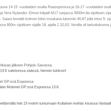
loppuna 14-15 -vuotiaiden osalta Raaseporissa ja 16-17 -vuotiaiden osa
a Vera Nylander. Elmeri kilpaili M17 sarjassa 3000m:lla sijoittuen sija
 Saara lennätti kolmen kilon moukaria lukemiin 40,87 jolla irtosi 9. sija
 800m sijoittuen sijalle 18. ajalla 2.32,63. Veralla oli tarkoituksen
ikisan jälkeen Pohjois-Savossa.
a 19.6 sateisessa säässä, hienoin tuloksin!
net GP:ssä Espoossa
tään Motonet GP:ssä Espoossa 13.6.
ttämällä heti 19 metrin tuntumaan Kultainen keihäs kisassa Vantaall