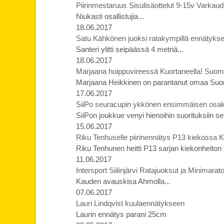
Piirinmestaruus Sisulisäottelut 9-15v Varkau
Niukasti osallistujia...
18.06.2017
Satu Kähkönen juoksi ratakympillä ennätyks
Santeri ylitti seipäässä 4 metriä...
18.06.2017
Marjaana huippuvireessä Kuortaneella! Suome
Marjaana Heikkinen on parantanut omaa Suo
17.06.2017
SiiPo seuracupin ykkönen ensimmäisen osaki
SiiPon joukkue venyi hienoihin suorituksiin 
15.06.2017
Riku Tenhuselle piirinennätys P13 kiekossa Ke
Riku Tenhunen heitti P13 sarjan kiekonheiton 
11.06.2017
Intersport Siilinjärvi Ratajuoksut ja Minimara
Kauden avauskisa Ahmolla...
07.06.2017
Lauri Lindqvist kuulaennätykseen
Laurin ennätys parani 25cm