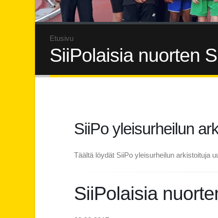
Etusivu
SiiPolaisia nuorten 
SiiPo yleisurheilun ark
Täältä löydät SiiPo yleisurheilun arkistoituja uu
SiiPolaisia nuort