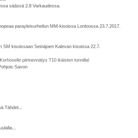
eisessa säässä 2.8 Varkaudessa.
 hopeaa parayleisurheilun MM-kisoissa Lontoossa 23.7.2017.
ten SM kisoissaan Seinäjoen Kalevan kisoissa 22.7.
 Korhoselle piirinennätys T10 ikäisten tonnilla!
 Pohjois-Savon
ä Tähdet...
lalla...