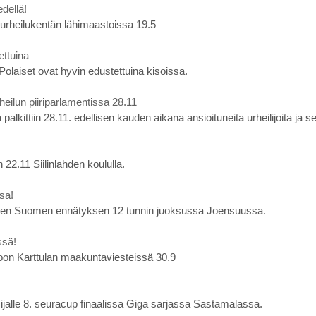
dellä!
 urheilukentän lähimaastoissa 19.5
ettuina
Polaiset ovat hyvin edustettuina kisoissa.
heilun piiriparlamentissa 28.11
alkittiin 28.11. edellisen kauden aikana ansioituneita urheilijoita ja se
n 22.11 Siilinlahden koululla.
sa!
uden Suomen ennätyksen 12 tunnin juoksussa Joensuussa.
ssä!
toon Karttulan maakuntaviesteissä 30.9
ti sijalle 8. seuracup finaalissa Giga sarjassa Sastamalassa.