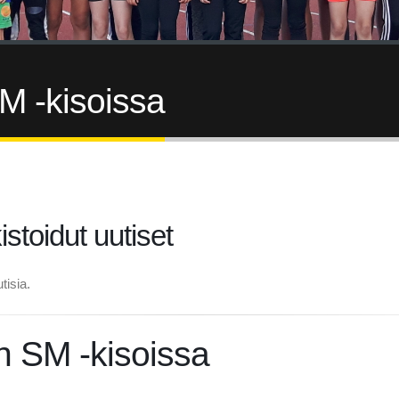
SM -kisoissa
istoidut uutiset
tisia.
en SM -kisoissa