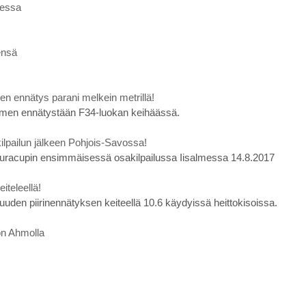
dessa
ensä
n ennätys parani melkein metrillä!
men ennätystään F34-luokan keihäässä.
lpailun jälkeen Pohjois-Savossa!
seuracupin ensimmäisessä osakilpailussa Iisalmessa 14.8.2017
iteleellä!
uuden piirinennätyksen keiteellä 10.6 käydyissä heittokisoissa.
ton Ahmolla