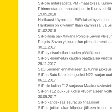
SiiPolle mitalisadetta PM -maastoissa Kiuruve
Piirinmestaruus maastot juostiin Kiuruvedellä
19.05.2018
Hallikausi käynnissä - SiiPolaiset hyvin edust
Hallikausi on kiivaimmillaan käynnissä. Ja Sii
01.02.2018
SiiPolaisia palkittavana Pohjois-Savon yleisur
Pohjois-Savon yleisurheilun piiriparlamentissa p
30.11.2017
SiiPo yleisurheilun kauden päättäjäiset
SiiPo yleisurheilun kauden päättäjäisiä vietittii
29.11.2017
Satu Suomen ennätykseen 12 tunnin juoksus
SiiPon Satu Kähkönen juoksi N22 -sarjan u
06.11.2017
SiiPolle kultaa T12 sarjassa Maakuntaviestei
SiiPon T12 joukkue juoksi ylivoimaiseen voit
30.09.2017
SiiPo kahdeksas seuracup finaalissa!
SiiPo sijoittui tiukan kilpailun jälkeen hienos