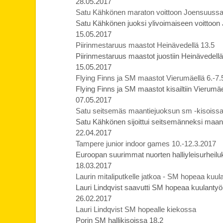
28.05.2017
Satu Kähkönen maraton voittoon Joensuussa uu
Satu Kähkönen juoksi ylivoimaiseen voittoo
15.05.2017
Piirinmestaruus maastot Heinävedellä 13.5
Piirinmestaruus maastot juostiin Heinävedellä
15.05.2017
Flying Finns ja SM maastot Vierumäellä 6.-7.
Flying Finns ja SM maastot kisailtiin Vierumäe
07.05.2017
Satu seitsemäs maantiejuoksun sm -kisoiss
Satu Kähkönen sijoittui seitsemänneksi maa
22.04.2017
Tampere junior indoor games 10.-12.3.2017
Euroopan suurimmat nuorten halliyleisurheilu
18.03.2017
Laurin mitaliputkelle jatkoa - SM hopeaa kuul
Lauri Lindqvist saavutti SM hopeaa kuulantyö
26.02.2017
Lauri Lindqvist SM hopealle kiekossa
Porin SM hallikisoissa 18.2