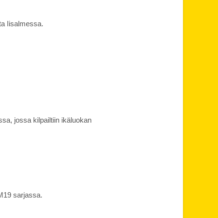
ta Iisalmessa.
a, jossa kilpailtiin ikäluokan
M19 sarjassa.