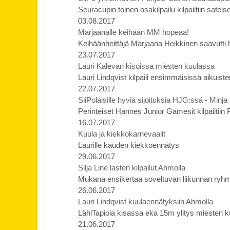
Seuracupin toinen osakilpailu kilpailtiin sat
03.08.2017
Marjaanalle keihään MM hopeaa!
Keihäänheittäjä Marjaana Heikkinen saavutti
23.07.2017
Lauri Kalevan kisoissa miesten kuulassa
Lauri Lindqvist kilpaili ensimmäisissä aikuis
22.07.2017
SiiPolaisille hyviä sijoituksia HJG:ssä - Minja
Perinteiset Hannes Junior Gamesit kilpailtiin
16.07.2017
Kuula ja kiekkokarnevaalit
Laurille kauden kiekkoennätys
29.06.2017
Silja Line lasten kilpailut Ahmolla
Mukana ensikertaa soveltuvan liikunnan ryhm
26.06.2017
Lauri Lindqvist kuulaennätyksiin Ahmolla
LähiTapiola kisassa eka 15m ylitys miesten kuu
21.06.2017