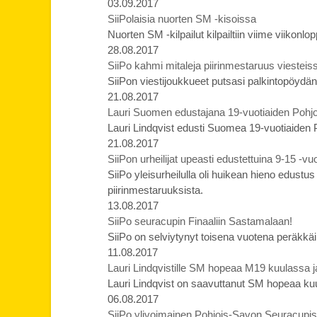
03.09.2017
SiiPolaisia nuorten SM -kisoissa
Nuorten SM -kilpailut kilpailtiin viime viikon
28.08.2017
SiiPo kahmi mitaleja piirinmestaruus viesteis
SiiPon viestijoukkueet putsasi palkintopöydän 
21.08.2017
Lauri Suomen edustajana 19-vuotiaiden Pohj
Lauri Lindqvist edusti Suomea 19-vuotiaiden
21.08.2017
SiiPon urheilijat upeasti edustettuina 9-15 -v
SiiPo yleisurheilulla oli huikean hieno edustu
piirinmestaruuksista.
13.08.2017
SiiPo seuracupin Finaaliin Sastamalaan!
SiiPo on selviytynyt toisena vuotena peräkkäi
11.08.2017
Lauri Lindqvistille SM hopeaa M19 kuulassa j
Lauri Lindqvist on saavuttanut SM hopeaa ku
06.08.2017
SiiPo ylivoimainen Pohjois-Savon Seuracupis