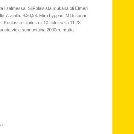
lta Iisalmessa. SiiPolaisista mukana oli Elmeri
lle 7. ajalla: 9.30,98. Miro hyppäsi M16 sarjan
. Kuulassa sijoitus oli 10. tuloksella 11,78.
a juosta vielä sunnuntaina 2000m, mutta
a.