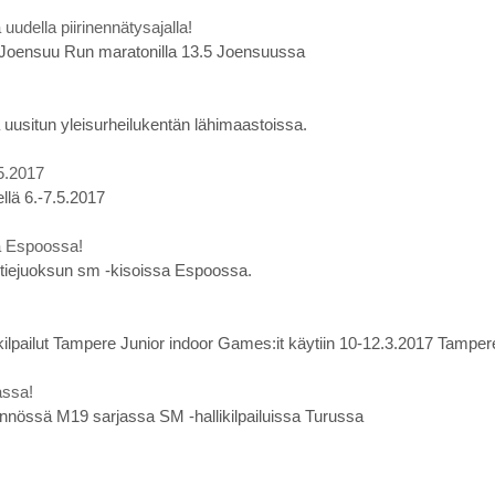
della piirinennätysajalla!
n Joensuu Run maratonilla 13.5 Joensuussa
 uusitun yleisurheilukentän lähimaastoissa.
5.2017
llä 6.-7.5.2017
a Espoossa!
ntiejuoksun sm -kisoissa Espoossa.
kilpailut Tampere Junior indoor Games:it käytiin 10-12.3.2017 Tampere
assa!
nnössä M19 sarjassa SM -hallikilpailuissa Turussa