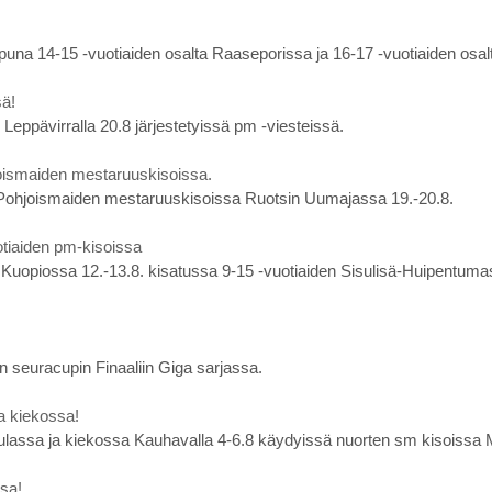
loppuna 14-15 -vuotiaiden osalta Raaseporissa ja 16-17 -vuotiaiden osal
sä!
Leppävirralla 20.8 järjestetyissä pm -viesteissä.
oismaiden mestaruuskisoissa.
 Pohjoismaiden mestaruuskisoissa Ruotsin Uumajassa 19.-20.8.
uotiaiden pm-kisoissa
s Kuopiossa 12.-13.8. kisatussa 9-15 -vuotiaiden Sisulisä-Huipentumass
n seuracupin Finaaliin Giga sarjassa.
a kiekossa!
ulassa ja kiekossa Kauhavalla 4-6.8 käydyissä nuorten sm kisoissa 
sa!