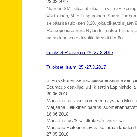
28.08.2017
Nuorten SM -kilpailut kilpailtiin viime viikon
Voutilainen, Miro Tuppurainen, Saara Porthan j
seipäässä tuloksen 3,20, joka oikeutti sijaan 8.
Raaseporissa Vera Nylander juoksi T15 sarjassa
sairastuminen esti valitettavasti tämän.
Tulokset Raasepori 25.-27.8.2017
Tulokset Iisalmi 25.-27.8.2017
SiiPo ykkönen seuracupissa ensimmäisen piir
Seuracup osakilpailu 1. kisattiin Lapinlahdell
20.06.2018
Marjaana paransi suomenennätystään Moto
Marjaana Heikkinen paransi suomenennätys
18.06.2018
Marjaana hyvässä alkukesän vireessä!
Marjaana Heikkinen avasi kotimaan kauden hei
27.05.2018