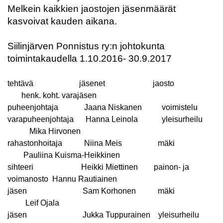
Melkein kaikkien jaostojen jäsenmäärät
kasvoivat kauden aikana.
Siilinjärven Ponnistus ry:n johtokunta
toimintakaudella 1.10.2016- 30.9.2017
tehtävä
jäsenet
jaosto
henk. koht. varajäsen
puheenjohtaja
Jaana Niskanen
voimistelu
varapuheenjohtaja
Hanna Leinola
yleisurheilu
Mika Hirvonen
rahastonhoitaja
Niina Meis
mäki
Pauliina Kuisma-Heikkinen
sihteeri
Heikki Miettinen
painon- ja
voimanosto Hannu Rautiainen
jäsen
Sam Korhonen
mäki
Leif Ojala
jäsen
Jukka Tuppurainen
yleisurheilu