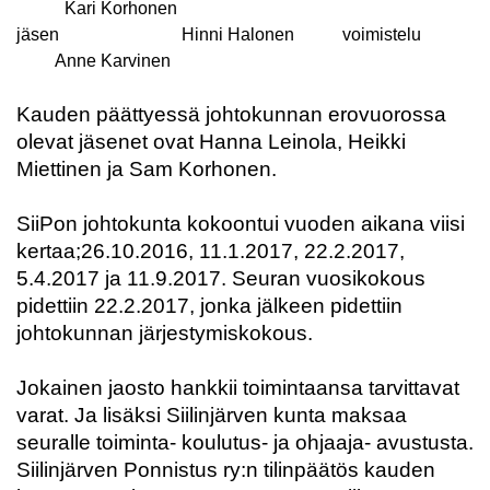
Kari Korhonen
jäsen
Hinni Halonen
voimistelu
A
nne Karvinen
Kauden päättyessä johtokunnan erovuorossa
olevat jäsenet ovat Hanna Leinola, Heikki
Miettinen ja Sam Korhonen.
SiiPon johtokunta kokoontui vuoden aikana viisi
kertaa;26.10.2016, 11.1.2017, 22.2.2017,
5.4.2017 ja 11.9.2017. Seuran vuosikokous
pidettiin 22.2.2017, jonka jälkeen pidettiin
johtokunnan järjestymiskokous.
Jokainen jaosto hankkii toimintaansa tarvittavat
varat. Ja lisäksi Siilinjärven kunta maksaa
seuralle toiminta- koulutus- ja ohjaaja- avustusta.
Siilinjärven Ponnistus ry:n tilinpäätös kauden