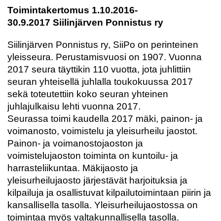
Toimintakertomus 1.10.2016-
30.9.2017 Siilinjärven Ponnistus ry
Siilinjärven Ponnistus ry, SiiPo on perinteinen
yleisseura. Perustamisvuosi on 1907. Vuonna
2017 seura täyttikin 110 vuotta, jota juhlittiin
seuran yhteisellä juhlalla toukokuussa 2017
sekä toteutettiin koko seuran yhteinen
juhlajulkaisu lehti vuonna 2017.
Seurassa toimi kaudella 2017 mäki, painon- ja
voimanosto, voimistelu ja yleisurheilu jaostot.
Painon- ja voimanostojaoston ja
voimistelujaoston toiminta on kuntoilu- ja
harrasteliikuntaa. Mäkijaosto ja
yleisurheilujaosto järjestävät harjoituksia ja
kilpailuja ja osallistuvat kilpailutoimintaan piirin ja
kansallisella tasolla. Yleisurheilujaostossa on
toimintaa myös valtakunnallisella tasolla.