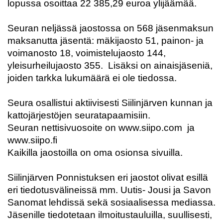
lopussa osoittaa
22 385,29 euroa ylijäämää.
Seuran neljässä jaostossa on 568 jäsenmaksun
maksanutta jäsentä: mäkijaosto 51, painon- ja
voimanosto 18, voimistelujaosto 144,
yleisurheilujaosto 355.
Lisäksi on ainaisjäseniä,
joiden tarkka lukumäärä ei ole tiedossa.
Seura osallistui aktiivisesti Siilinjärven kunnan ja
kattojärjestöjen seuratapaamisiin.
Seuran nettisivuosoite on
www.siipo.com
ja
www.siipo.fi
Kaikilla jaostoilla on oma osionsa sivuilla.
Siilinjärven Ponnistuksen eri jaostot olivat esillä
eri tiedotusvälineissä mm. Uutis- Jousi ja Savon
Sanomat lehdissä sekä sosiaalisessa mediassa.
Jäsenille tiedotetaan ilmoitustauluilla, suullisesti,