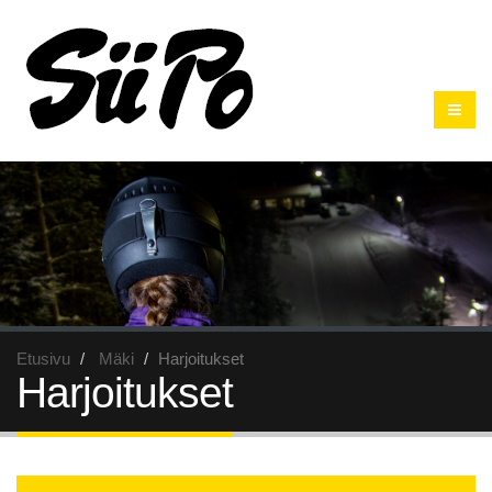
Etusivu
Mäki
Harjoitukset
Harjoitukset