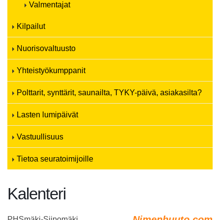
Valmentajat
Kilpailut
Nuorisovaltuusto
Yhteistyökumppanit
Polttarit, synttärit, saunailta, TYKY-päivä, asiakasilta?
Lasten lumipäivät
Vastuullisuus
Tietoa seuratoimijoille
Kalenteri
Nimenhuuto.com
PHSmäki-Siipomäki