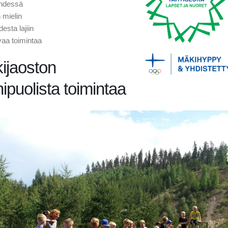
yhdessä
 mielin
esta lajiin
aa toimintaa
ijaoston
ipuolista toimintaa