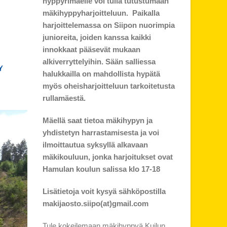
hyppyrimäelle voi tulla tutustumaan
mäkihyppyharjoitteluun. Paikalla
harjoittelemassa on Siipon nuorimpia
junioreita, joiden kanssa kaikki
innokkaat pääsevät mukaan
alkiverryttelyihin. Sään salliessa
halukkailla on mahdollista hypätä
myös oheisharjoitteluun tarkoitetusta
rullamäestä.
Mäellä saat tietoa mäkihypyn ja
yhdistetyn harrastamisesta ja voi
ilmoittautua syksyllä alkavaan
mäkikouluun, jonka harjoitukset ovat
Hamulan koulun salissa klo 17-18
Lisätietoja voit kysyä sähköpostilla
makijaosto.siipo(at)gmail.com
Tule kokeilemaan mäkihyppyä Kuilun