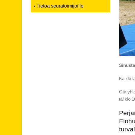
Tietoa seuratoimijoille
Sinust
Kaikki l
Ota yhte
tai klo 
Perja
Elohu
turva