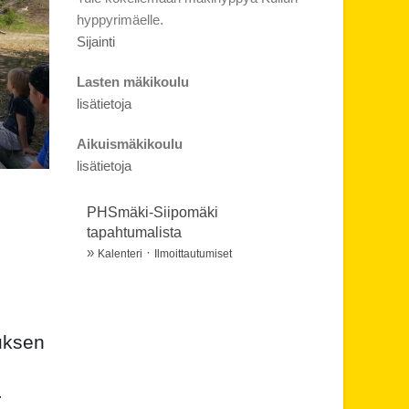
hyppyrimäelle.
Sijainti
Lasten mäkikoulu
lisätietoja
Aikuismäkikoulu
lisätietoja
PHSmäki-Siipomäki
tapahtumalista
»
·
Kalenteri
Ilmoittautumiset
uksen
.