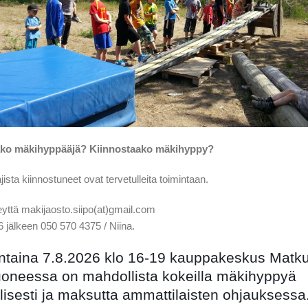
ako mäkihyppääjä? Kiinnostaako mäkihyppy?
ajista kiinnostuneet ovat tervetulleita toimintaan.
yttä makijaosto.siipo(at)gmail.com
16 jälkeen 050 570 4375 / Niina.
ntaina 7.8.2026 klo 16-19 kauppakeskus Matk
oneessa on mahdollista kokeilla mäkihyppyä
llisesti ja maksutta ammattilaisten ohjauksessa