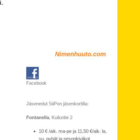
ä.
Nimenhuuto.com
Facebook
Jäsenedut SiiPon jäsenkortilla:
Fontanella
, Kuiluntie 2
10 € /aik. ma-pe ja 11,50 €/aik. la,
su, pyhät ja sesonkiviikot