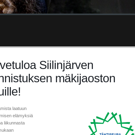
vetuloa Siilinjärven
nnistuksen mäkijaoston
uille!
mista laatuun
umisen elämyksiä
oa liikunnasta
 mukaan