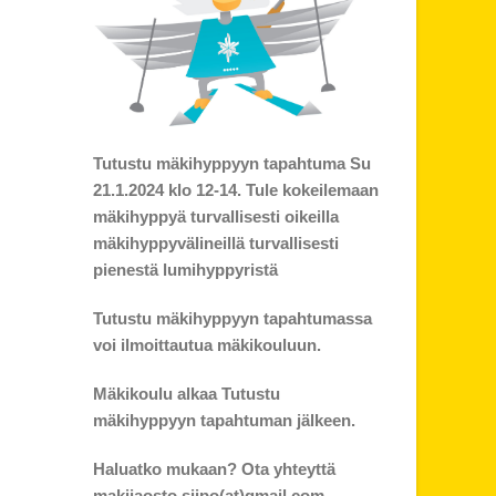
Tutustu mäkihyppyyn tapahtuma Su
21.1.2024 klo 12-14. Tule kokeilemaan
mäkihyppyä turvallisesti oikeilla
mäkihyppyvälineillä turvallisesti
pienestä lumihyppyristä
Tutustu mäkihyppyyn tapahtumassa
voi ilmoittautua mäkikouluun.
Mäkikoulu alkaa Tutustu
mäkihyppyyn tapahtuman jälkeen.
Haluatko mukaan? Ota yhteyttä
makijaosto.siipo(at)gmail.com