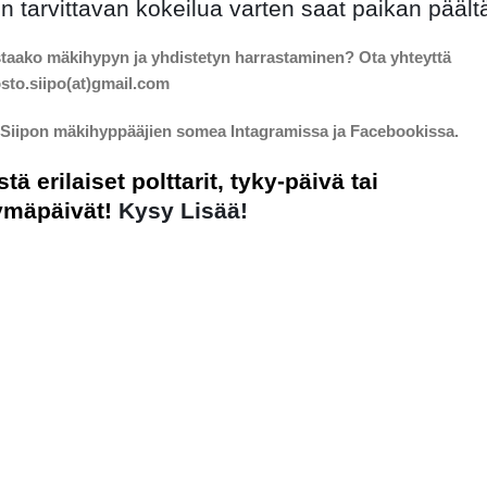
n tarvittavan kokeilua varten saat paikan päält
taako mäkihypyn ja yhdistetyn harrastaminen? Ota yhteyttä
sto.siipo(at)gmail.com
Siipon mäkihyppääjien somea Intagramissa ja Facebookissa.
stä erilaiset polttarit, tyky-päivä tai
ymäpäivät!
Kysy Lisää!