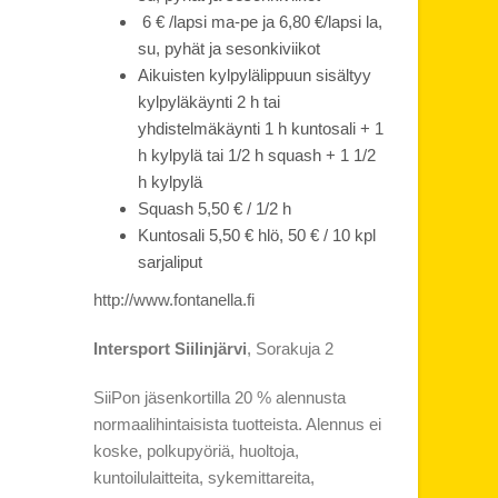
6 € /lapsi ma-pe ja 6,80 €/lapsi la,
su, pyhät ja sesonkiviikot
Aikuisten kylpylälippuun sisältyy
kylpyläkäynti 2 h tai
yhdistelmäkäynti 1 h kuntosali + 1
h kylpylä tai 1/2 h squash + 1 1/2
h kylpylä
Squash 5,50 € / 1/2 h
Kuntosali 5,50 € hlö, 50 € / 10 kpl
sarjaliput
http://www.fontanella.fi
Intersport Siilinjärvi
, Sorakuja 2
SiiPon jäsenkortilla 20 % alennusta
normaalihintaisista tuotteista. Alennus ei
koske, polkupyöriä, huoltoja,
kuntoilulaitteita, sykemittareita,