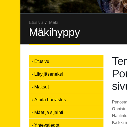
Etusivu
Mäki
Mäkihyppy
Ter
Etusivu
Po
Liity jäseneksi
siv
Maksut
Aloita harrastus
P
anosta
O
nnist
Mäet ja sijainti
N
autint
K
aikki
Yhteystiedot