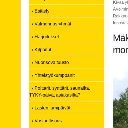
K
ivaa 
A
voimin
Esittely
R
akkaud
I
nnostav
Valmennusryhmät
Mäk
Harjoitukset
mon
Kilpailut
Nuorisovaltuusto
Yhteistyökumppanit
Polttarit, synttärit, saunailta,
TYKY-päivä, asiakasilta?
Lasten lumipäivät
Vastuullisuus