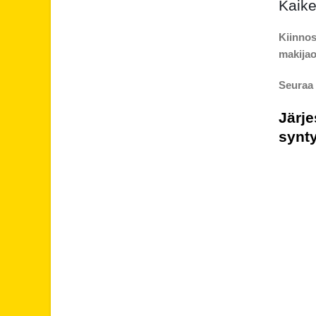
Kaike
Kiinnos
makijao
Seuraa 
Järje
synt