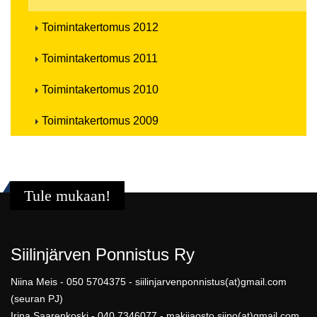
Toimintakertomus 2012
Toimintakertomus 2011
Toimintakertomus 2010
Toimintakertomus 2009
Tule mukaan!
Siilinjärven Ponnistus Ry
Niina Meis - 050 5704375 - siilinjarvenponnistus(at)gmail.com
(seuran PJ)
Irina Saarenkoski - 040 7346077 - makijaosto.siipo(at)gmail.com