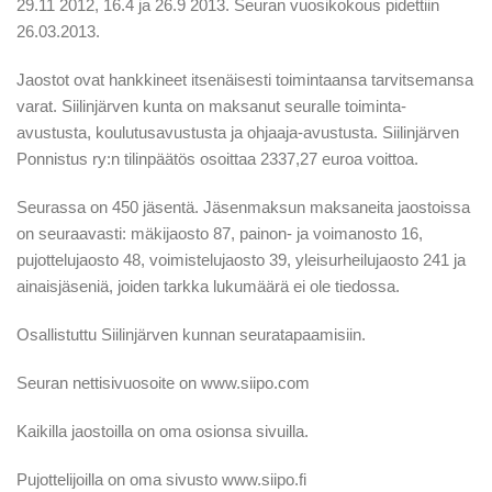
29.11 2012, 16.4 ja 26.9 2013. Seuran vuosikokous pidettiin
26.03.2013.
Jaostot ovat hankkineet itsenäisesti toimintaansa tarvitsemansa
varat. Siilinjärven kunta on maksanut seuralle toiminta-
avustusta, koulutusavustusta ja ohjaaja-avustusta. Siilinjärven
Ponnistus ry:n tilinpäätös osoittaa 2337,27 euroa voittoa.
Seurassa on 450 jäsentä. Jäsenmaksun maksaneita jaostoissa
on seuraavasti: mäkijaosto 87, painon- ja voimanosto 16,
pujottelujaosto 48, voimistelujaosto 39, yleisurheilujaosto 241 ja
ainaisjäseniä, joiden tarkka lukumäärä ei ole tiedossa.
Osallistuttu Siilinjärven kunnan seuratapaamisiin.
Seuran nettisivuosoite on www.siipo.com
Kaikilla jaostoilla on oma osionsa sivuilla.
Pujottelijoilla on oma sivusto www.siipo.fi