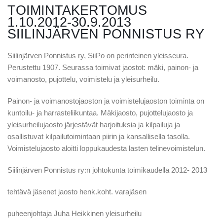
TOIMINTAKERTOMUS
1.10.2012-30.9.2013
SIILINJÄRVEN PONNISTUS RY
Siilinjärven Ponnistus ry, SiiPo on perinteinen yleisseura.
Perustettu 1907. Seurassa toimivat jaostot: mäki, painon- ja
voimanosto, pujottelu, voimistelu ja yleisurheilu.
Painon- ja voimanostojaoston ja voimistelujaoston toiminta on
kuntoilu- ja harrasteliikuntaa. Mäkijaosto, pujottelujaosto ja
yleisurheilujaosto järjestävät harjoituksia ja kilpailuja ja
osallistuvat kilpailutoimintaan piirin ja kansallisella tasolla.
Voimistelujaosto aloitti loppukaudesta lasten telinevoimistelun.
Siilinjärven Ponnistus ry:n johtokunta toimikaudella 2012- 2013
tehtävä jäsenet jaosto henk.koht. varajäsen
puheenjohtaja Juha Heikkinen yleisurheilu