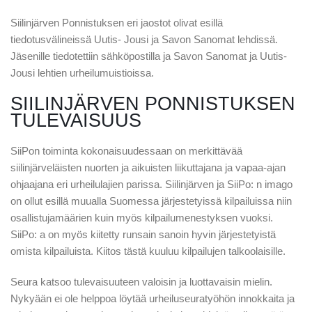
Siilinjärven Ponnistuksen eri jaostot olivat esillä
tiedotusvälineissä Uutis- Jousi ja Savon Sanomat lehdissä.
Jäsenille tiedotettiin sähköpostilla ja Savon Sanomat ja Uutis-
Jousi lehtien urheilumuistioissa.
SIILINJÄRVEN PONNISTUKSEN
TULEVAISUUS
SiiPon toiminta kokonaisuudessaan on merkittävää
siilinjärveläisten nuorten ja aikuisten liikuttajana ja vapaa-ajan
ohjaajana eri urheilulajien parissa. Siilinjärven ja SiiPo: n imago
on ollut esillä muualla Suomessa järjestetyissä kilpailuissa niin
osallistujamäärien kuin myös kilpailumenestyksen vuoksi.
SiiPo: a on myös kiitetty runsain sanoin hyvin järjestetyistä
omista kilpailuista. Kiitos tästä kuuluu kilpailujen talkoolaisille.
Seura katsoo tulevaisuuteen valoisin ja luottavaisin mielin.
Nykyään ei ole helppoa löytää urheiluseuratyöhön innokkaita ja