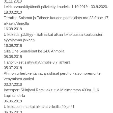
01.11.2019
Leirikorvauskäytännöt päivitetty kaudelle 1.10.2019 - 30.9.2020.
18.09.2019
Termiitit, Salamat ja Tähdet: kauden päättäjäiset ma 23.9 klo: 17
alkaen Ahmolla
16.09.2019
Ulkokausi päättyy - Saliharkat alkaa lokakuussa koululaisten
syysloman jälkeen.
16.09.2019
Silja Line Seurakisat ke 14.8 Ahmolla
08.08.2019
Harjoitukset siirtyvät Ahmolle 8.7 lähtien!
05.07.2019
Ahmon urheilukentän avajaiskisat peruttu katsomoremontin
venymisen vuoksi
03.07.2019
Intersport Siilinjärvi Ratajuoksut ja Minimaraton 400m 11.6
Lapinlahdella
06.06.2019
Ulkokauden harkat alkavat viikoilla 20 ja 21
06.05.2019