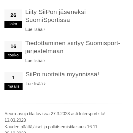
Liity SiiPon jäseneksi
26
SuomiSportissa
loka
Lue lisää
Tiedottaminen siirtyy Suomisport-
16
järjestelmään
touko
Lue lisää
SiiPo tuotteita myynnissä!
1
Lue lisää
maalis
Seura-asuja tilattavissa 27.3.2023 asti Intersportista!
13.03.2023
Kauden päättäjäiset ja palkitsemistilaisuus 16.11.