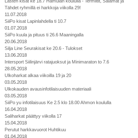
Lasten kisat ke 18.7 Hamulan koululla - Termiitit, Salamat ja
Tähdet ryhmillä ei harkkoja viikolla 29!
11.07.2018
SiiPo kisat Lapinlahdella ti 10.7
01.07.2018
SiiPo kuula ja pituus ti 26.6 Maaningalla
20.06.2018
Silja Line Seurakisat ke 20.6 - Tulokset
13.06.2018
Intersport Siilinjärvi ratajuoksut ja Minimaraton to 7.6
28.05.2018
Ulkoharkat alkaa viikoilla 19 ja 20
03.05.2018
Ulkokauden avausinfotilaisuuden materiaali
03.05.2018
SiiPo yu infotilaisuus Ke 2.5 klo 18.00 Ahmon koululla
16.04.2018
Saliharkat päättyy viikolla 17
15.04.2018
Perutut harkkavuorot Huhtikuu
01.04.2018