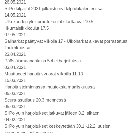
26.05.2021
SiiPo kilpailut 2021 julkaistu nyt kilpailukalenterissa.
14.05.2021
Ulkokauden yleisurheilukoulut starttaavat 10.5 -
liikuntaleikkikoulut 17.5
07.05.2021
Saliharkat päättyvät viikolla 17 - Ulkoharkat alkavat porrastetusti
Toukokuussa
23.04.2021
Pääsiäismaanantaina 5.4 ei harjoituksia
03.04.2021
Muuttuneet harjoitusvuorot viikoilla 11-13
15.03.2021
Harjoitustoiminnassa muutoksia maaliskuussa
05.03.2021
Seura-asutilaus 20.3 mennessä
05.03.2021
SiiPo yu:n harjoitukset jatkuvat jälleen 8.2. alkaen!
04.02.2021
SiiPo yu:n harjoitukset keskeytetään 30.1.-12.2. uusien
koronararjoitusten vuoksi