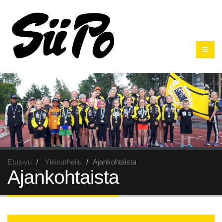
Etusivu
Yleisurheilu
Ajankohtaista
Ajankohtaista