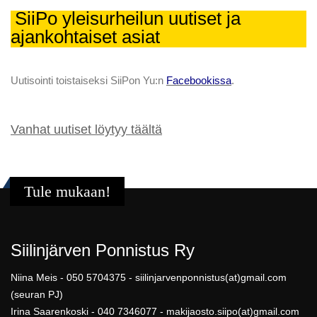
SiiPo yleisurheilun uutiset ja
ajankohtaiset asiat
Uutisointi toistaiseksi SiiPon Yu:n
Facebookissa
.
Vanhat uutiset löytyy täältä
Tule mukaan!
Siilinjärven Ponnistus Ry
Niina Meis - 050 5704375 - siilinjarvenponnistus(at)gmail.com
(seuran PJ)
Irina Saarenkoski - 040 7346077 - makijaosto.siipo(at)gmail.com