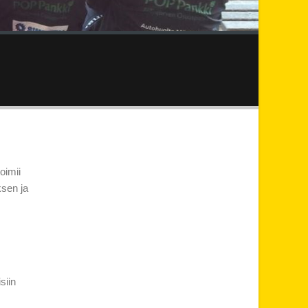
oimii
ksen ja
siin