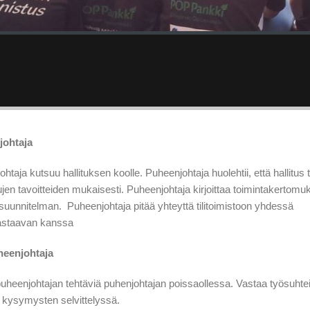
johtaja
htaja kutsuu hallituksen koolle. Puheenjohtaja huolehtii, että hallitus t
ujen tavoitteiden mukaisesti. Puheenjohtaja kirjoittaa toimintakertomu
suunnitelman. Puheenjohtaja pitää yhteyttä tilitoimistoon yhdessä
astaavan kanssa
heenjohtaja
uheenjohtajan tehtäviä puhenjohtajan poissaollessa. Vastaa työsuhtei
en kysymysten selvittelyssä.