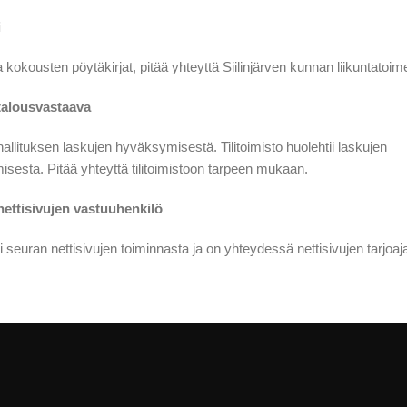
i
aa kokousten pöytäkirjat, pitää yhteyttä Siilinjärven kunnan liikuntatoim
talousvastaava
allituksen laskujen hyväksymisestä. Tilitoimisto huolehtii laskujen
esta. Pitää yhteyttä tilitoimistoon tarpeen mukaan.
nettisivujen vastuuhenkilö
i seuran nettisivujen toiminnasta ja on yhteydessä nettisivujen tarjoaj