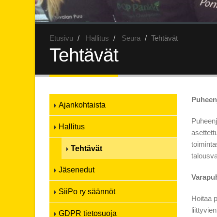
Etusivu
Hallitus
Seura
Tehtävät
Tehtävät
Puheen
Ajankohtaista
Puheenjo
Hallitus
asettett
toiminta
Tehtävät
talousv
Jäsenedut
Varapu
SiiPo ry säännöt
Hoitaa p
liittyvi
GDPR tietosuoja