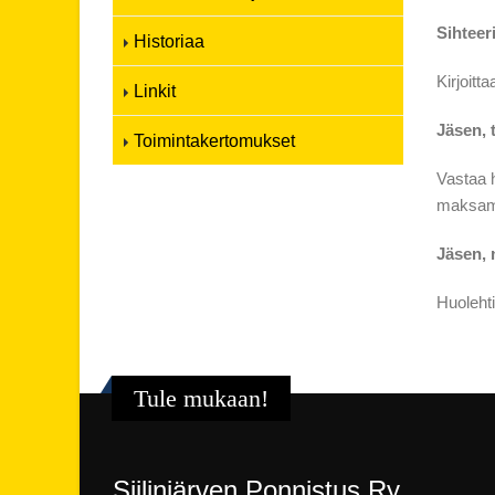
Sihteer
Historiaa
Kirjoitt
Linkit
Jäsen, 
Toimintakertomukset
Vastaa h
maksamis
Jäsen, 
Huolehti
Tule mukaan!
Siilinjärven Ponnistus Ry